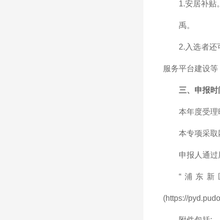
1.安居补
禹。
2.入选者
服务平台建设等
三、申报时
本年度受理时
本专项采取
申报人通过
“浦东新区
(https://py
附件包括: