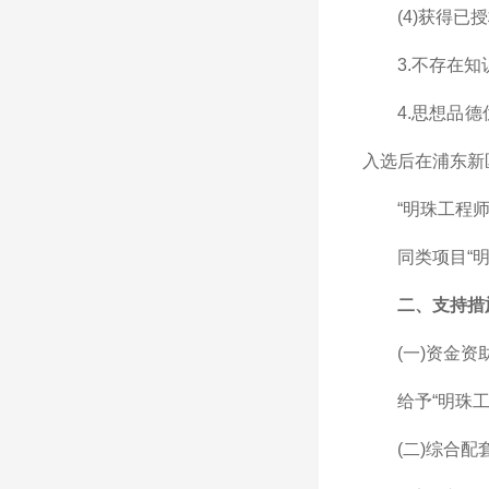
(4)获得
3.不存在
4.思想品
入选后在浦东新
“明珠工程
同类项目“
二、支持措
(一)资金资
给予“明珠
(二)综合配