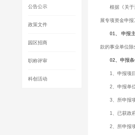
公告公示
根据《关于
展专项资金申报
政策文件
01、
申报
园区招商
款的事业单位除
02、
申报
职称评审
1、申报项
科创活动
2、申报单
3、所申报
1、已获政
2、所申报