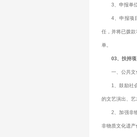
3、申报单
4、申报项
任，并将已拨款
单。
03、
扶持
一、公共文
1、鼓励社
的文艺演出、艺
2、加强非
非物质文化遗产