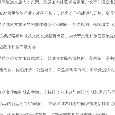
域高层次文旅人才集聚。鼓励国内外艺术名家落户长宁并设立名
鼓励领军型旅游业人才落户长宁，助力长宁构建更加开放、更具
展区域性文旅发展相关课题研究和调研。加强规划引领区域文化
位和战略布局以及文旅发展趋势出发，为长宁文化和旅游发展提
旅载体和空间活力类
品质非公立文旅载体建设。鼓励各类民营博物馆、美术馆、图书
施免费、优惠开放、公益场次、公益票价等方式，向公众提供高
推动文化赋能城市空间。支持社会主体参与建设“全域旅游示范区域
活动的新型公共空间项目。鼓励区域内现有空间设施更新打造“演
会主体参与“一江一河”建设，打造长宁苏州河城市活力游憩区。