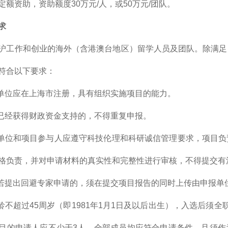
定额资助，资助额度30万元/人，或50万元/团队。
求
沪工作和创业的海外（含港澳台地区）留学人员及团队。除满足
符合以下要求：
报单位应在上海市注册，具有组织实施项目的能力。
题已经获得财政资金支持的，不得重复申报。
报单位和项目参与人应遵守科技伦理和科研诚信管理要求，项目
格负责，并对申请材料的真实性和完整性进行审核，不得提交有
目若提出回避专家申请的，须在提交项目报告的同时上传由申报单
年龄不超过45周岁（即1981年1月1日及以后出生），入选后须
目的申请人应不少于3人，全部成员均应符合申请条件，且须作