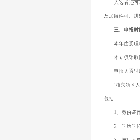
入选者还可
及居留许可、进
三、申报时
本年度受理时
本专项采取
申报人通过
“浦东新区
包括:
1、身份证件
2、学历学
3、与用人