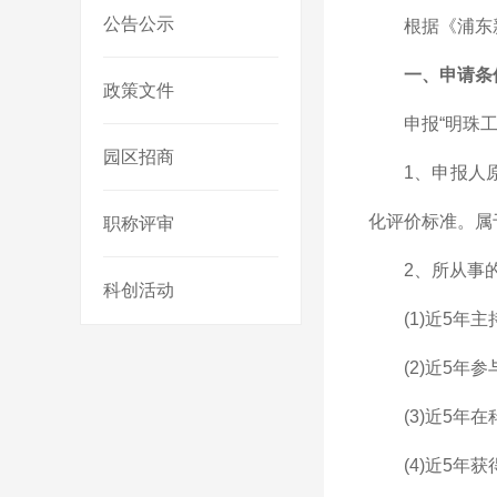
公告公示
根据《浦东
一、申请条
政策文件
申报“明珠
园区招商
1、申报人
化评价标准。属
职称评审
2、所从事
科创活动
(1)近5
(2)近5
(3)近5年
(4)近5